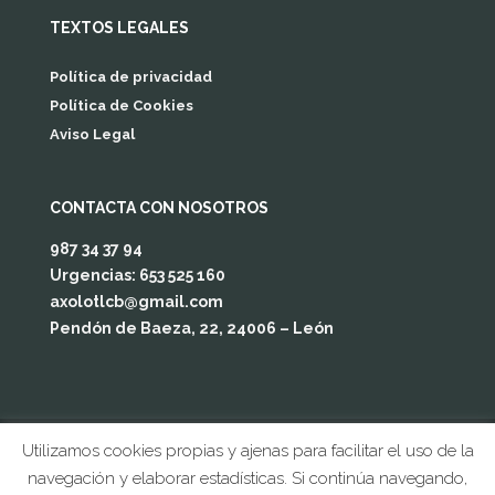
TEXTOS LEGALES
Política de privacidad
Política de Cookies
Aviso Legal
CONTACTA CON NOSOTROS
987 34 37 94
Urgencias:
653 525 160
axolotlcb@gmail.com
Pendón de Baeza, 22, 24006 – León
Utilizamos cookies propias y ajenas para facilitar el uso de la
© 2019 Axolotl León
navegación y elaborar estadísticas. Si continúa navegando,