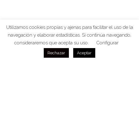
Utilizamos cookies propias y ajenas para facilitar el uso de la
navegación y elaborar estadísticas. Si continúa navegando,
consideraremos que acepta su uso.
Configurar
Rechazar
Aceptar
CLÍNICA VETERINARIA
Somos especialistas en
roedores, hurones y
conejos, aves, reptiles, anfibios y artrópodos
.
Disponemos de un equipo técnico y humano está
especialmente dirigido a estas mascotas, sabemos
que su tratamiento requiere unas necesidades de
conocimientos, manejo y equipamiento veterinario