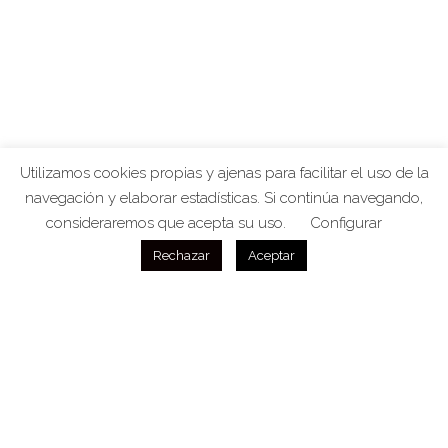
Utilizamos cookies propias y ajenas para facilitar el uso de la
navegación y elaborar estadísticas. Si continúa navegando,
consideraremos que acepta su uso.
Configurar
Rechazar
Aceptar
CLÍNICA VETERINARIA
Somos especialistas en
roedores, hurones y
conejos, aves, reptiles, anfibios y artrópodos
.